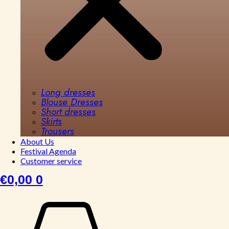
Long dresses
Blouse Dresses
Short dresses
Skirts
Trousers
About Us
Festival Agenda
Customer service
€
0,00
0