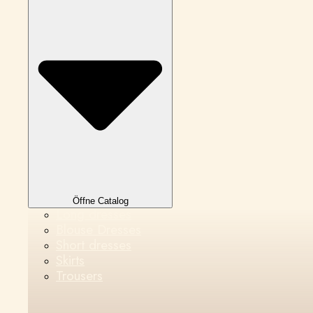
Öffne Catalog
Long dresses
Blouse Dresses
Short dresses
Skirts
Trousers