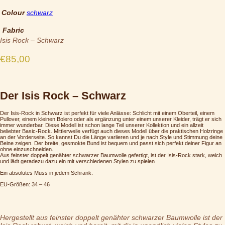
Colour
schwarz
Fabric
Isis Rock – Schwarz
€
85,00
Der Isis Rock – Schwarz
Der Isis-Rock in Schwarz ist perfekt für viele Anlässe: Schlicht mit einem Oberteil, einem
Pullover, einem kleinen Bolero oder als ergänzung unter einem unserer Kleider, trägt er sich
immer wunderbar. Diese Modell ist schon lange Teil unserer Kollektion und ein allzeit
beliebter Basic-Rock. Mittlerweile verfügt auch dieses Modell über die praktischen Holzringe
an der Vorderseite. So kannst Du die Länge variieren und je nach Style und Stimmung deine
Beine zeigen. Der breite, gesmokte Bund ist bequem und passt sich perfekt deiner Figur an
ohne einzuschneiden.
Aus feinster doppelt genähter schwarzer Baumwolle gefertigt, ist der Isis-Rock stark, weich
und lädt geradezu dazu ein mit verschiedenen Stylen zu spielen
Ein absolutes Muss in jedem Schrank.
EU-Größen: 34 – 46
Hergestellt aus feinster doppelt genähter schwarzer Baumwolle ist der